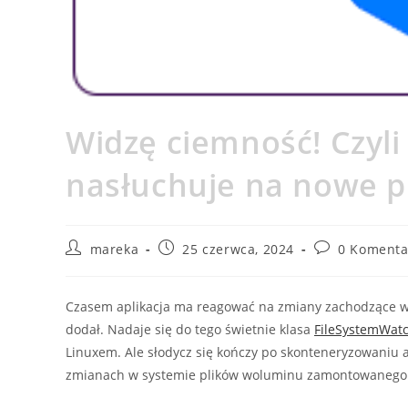
Widzę ciemność! Czyli
nasłuchuje na nowe pl
Post
Post
Post
mareka
25 czerwca, 2024
0 Komenta
author:
published:
comments:
Czasem aplikacja ma reagować na zmiany zachodzące w s
dodał. Nadaje się do tego świetnie klasa
FileSystemWat
Linuxem. Ale słodycz się kończy po skonteneryzowaniu apl
zmianach w systemie plików woluminu zamontowanego do