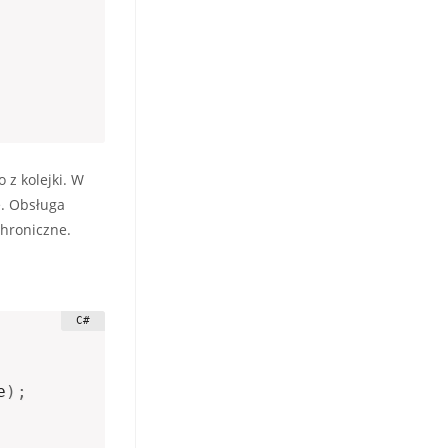
 z kolejki. W
ę. Obsługa
chroniczne.
e
)
;