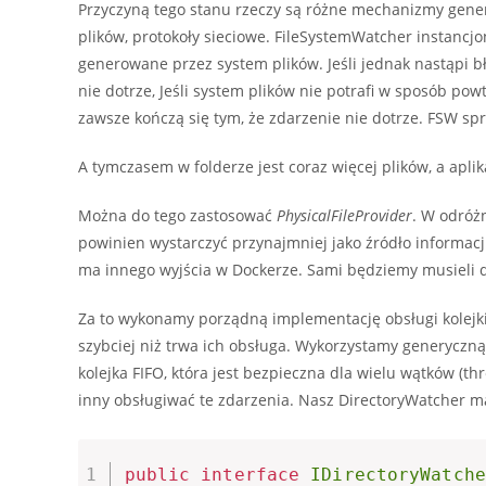
Przyczyną tego stanu rzeczy są różne mechanizmy gener
plików, protokoły sieciowe. FileSystemWatcher instancjo
generowane przez system plików. Jeśli jednak nastąpi błą
nie dotrze, Jeśli system plików nie potrafi w sposób pow
zawsze kończą się tym, że zdarzenie nie dotrze. FSW sp
A tymczasem w folderze jest coraz więcej plików, a aplik
Można do tego zastosować
PhysicalFileProvider
. W odróżn
powinien wystarczyć przynajmniej jako źródło informacji,
ma innego wyjścia w Dockerze. Sami będziemy musieli dow
Za to wykonamy porządną implementację obsługi kolejki
szybciej niż trwa ich obsługa. Wykorzystamy generyczn
kolejka FIFO, która jest bezpieczna dla wielu wątków (
inny obsługiwać te zdarzenia. Nasz DirectoryWatcher ma
public
interface
IDirectoryWatche