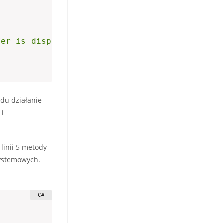
fer is disposed"
)
;
odu działanie
 i
linii 5 metody
 systemowych.