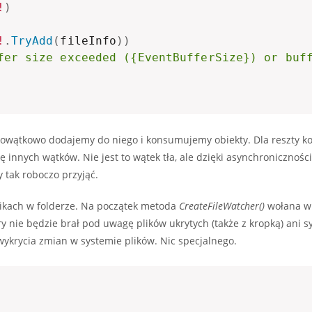
!
)
!
.
TryAdd
(
fileInfo
)
)
fer size exceeded ({EventBufferSize}) or buf
ielowątkowo dodajemy do niego i konsumujemy obiekty. Dla reszty k
ę innych wątków. Nie jest to wątek tła, ale dzięki asynchroniczności
tak roboczo przyjąć.
likach w folderze. Na początek metoda
CreateFileWatcher()
wołana w 
óry nie będzie brał pod uwagę plików ukrytych (także z kropką) ani
 wykrycia zmian w systemie plików. Nic specjalnego.