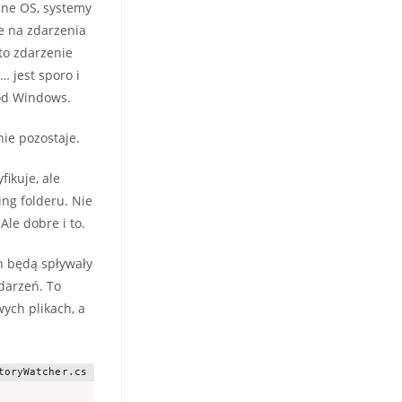
żne OS, systemy
je na zdarzenia
 to zdarzenie
… jest sporo i
pod Windows.
nie pozostaje.
ikuje, ale
ing folderu. Nie
Ale dobre i to.
h będą spływały
darzeń. To
ych plikach, a