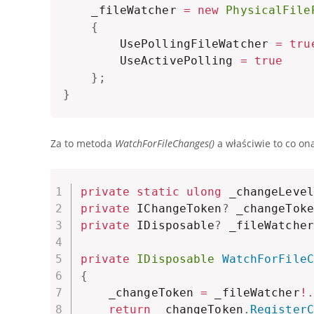
    _fileWatcher 
=
new
PhysicalFile
{
        UsePollingFileWatcher 
=
tru
        UseActivePolling 
=
true
}
;
}
Za to metoda
WatchForFileChanges()
a właściwie to co on
private
static
ulong
 _changeLevel
private
 IChangeToken
?
 _changeToke
private
 IDisposable
?
 _fileWatcher
private
IDisposable
WatchForFileC
{
    _changeToken 
=
 _fileWatcher
!
.
return
 _changeToken
.
RegisterC