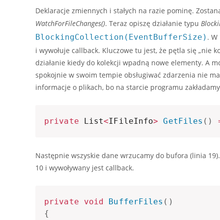
Deklaracje zmiennych i stałych na razie pominę. Zosta
WatchForFileChanges()
. Teraz opiszę działanie typu
Blocki
BlockingCollection(EventBufferSize)
. W
i wywołuje callback. Kluczowe tu jest, że pętla się „ni
działanie kiedy do kolekcji wpadną nowe elementy. 
spokojnie w swoim tempie obsługiwać zdarzenia nie mar
informacje o plikach, bo na starcie programu zakładamy, 
private
 List
<
IFileInfo
>
GetFiles
(
)
Następnie wszyskie dane wrzucamy do bufora (linia 19). 
10 i wywoływany jest callback.
private
void
BufferFiles
(
)
{