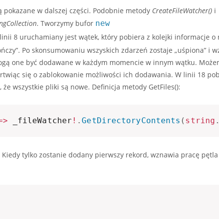
ną pokazane w dalszej części. Podobnie metody
CreateFileWatcher()
i
ngCollection
. Tworzymy bufor
new
 linii 8 uruchamiany jest wątek, który pobiera z kolejki informacje 
e kończy”. Po skonsumowaniu wszyskich zdarzeń zostaje „uśpiona” i 
A mogą one być dodawane w każdym momencie w innym wątku. Moż
twiąc się o zablokowanie możliwości ich dodawania. W linii 18 po
że wszystkie pliki są nowe. Definicja metody GetFiles():
=>
 _fileWatcher
!
.
GetDirectoryContents
(
string
Kiedy tylko zostanie dodany pierwszy rekord, wznawia pracę pętla f