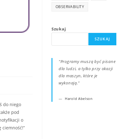
OBSERVABILITY
Szukaj
SZUKAJ
"
Programy muszą być pisane
dla ludzi, a tylko przy okazji
dla maszyn, które je
wykonają
."
Harold Abelson
ś do niego
także pod
otyfikacji o
ę ciemność!”