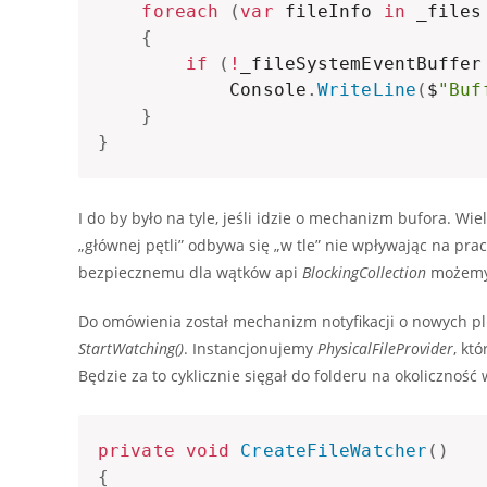
foreach
(
var
 fileInfo 
in
 _files
{
if
(
!
_fileSystemEventBuffer
            Console
.
WriteLine
(
$
"Buf
}
}
I do by było na tyle, jeśli idzie o mechanizm bufora. W
„głównej pętli” odbywa się „w tle” nie wpływając na prac
bezpiecznemu dla wątków api
BlockingCollection
możemy 
Do omówienia został mechanizm notyfikacji o nowych p
StartWatching()
. Instancjonujemy
PhysicalFileProvider
, kt
Będzie za to cyklicznie sięgał do folderu na okoliczność
private
void
CreateFileWatcher
(
)
{