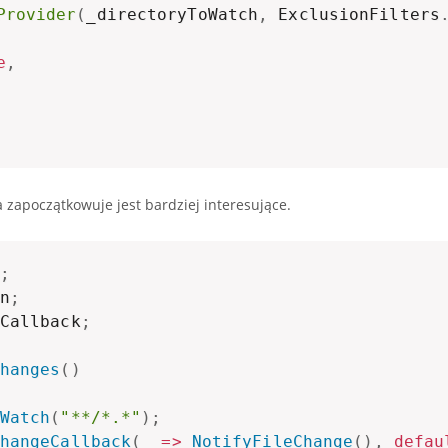
Provider
(
_directoryToWatch
,
 ExclusionFilters
e
,
a zapoczątkowuje jest bardziej interesujące.
;
n
;
Callback
;
hanges
(
)
Watch
(
"**/*.*"
)
;
hangeCallback
(
_ 
=>
NotifyFileChange
(
)
,
defau