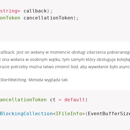
string
>
 callback
)
;
onToken
 cancellationToken
)
;
 callback. Jest on wołany w momencie obsługi zdarzenia pobieranego
st ona wołana w osobnym wątku, tym samym który obsługuje kolejk
W razie potrzeby można łatwo zmienić kod, aby wywołanie było asyn
c
StartWatching
. Metoda wygląda tak:
ancellationToken
 ct 
=
default
)
BlockingCollection
<
IFileInfo
>
(
EventBufferSiz