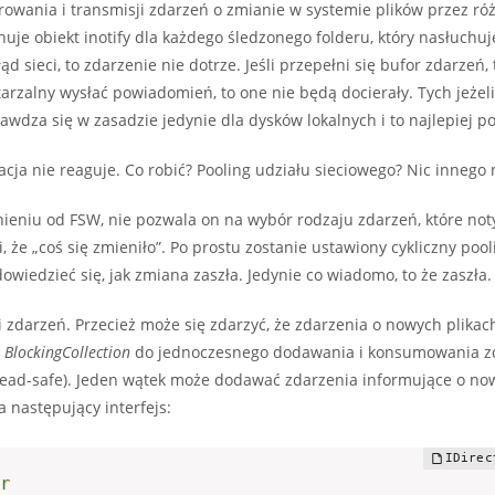
owania i transmisji zdarzeń o zmianie w systemie plików przez ró
nuje obiekt inotify dla każdego śledzonego folderu, który nasłuchu
d sieci, to zdarzenie nie dotrze. Jeśli przepełni się bufor zdarzeń,
tarzalny wysłać powiadomień, to one nie będą docierały. Tych jeżeli
rawdza się w zasadzie jedynie dla dysków lokalnych i to najlepiej 
acja nie reaguje. Co robić? Pooling udziału sieciowego? Nic innego 
ieniu od FSW, nie pozwala on na wybór rodzaju zdarzeń, które notyf
 że „coś się zmieniło”. Po prostu zostanie ustawiony cykliczny pool
iedzieć się, jak zmiana zaszła. Jedynie co wiadomo, to że zaszła. 
 zdarzeń. Przecież może się zdarzyć, że zdarzenia o nowych plikac
ą
BlockingCollection
do jednoczesnego dodawania i konsumowania z
thread-safe). Jeden wątek może dodawać zdarzenia informujące o now
 następujący interfejs:
r