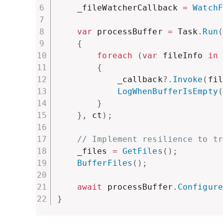
    _fileWatcherCallback 
=
WatchF
var
 processBuffer 
=
 Task
.
Run
(
{
foreach
(
var
 fileInfo 
in
 
{
            _callback
?.
Invoke
(
fil
LogWhenBufferIsEmpty
(
}
}
,
 ct
)
;
// Implement resilience to tr
    _files 
=
GetFiles
(
)
;
BufferFiles
(
)
;
await
 processBuffer
.
Configure
}