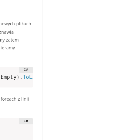
o nowych plikach
wznawia
emy zatem
bieramy
.
Empty
)
.
ToList
(
)
;
oreach z linii