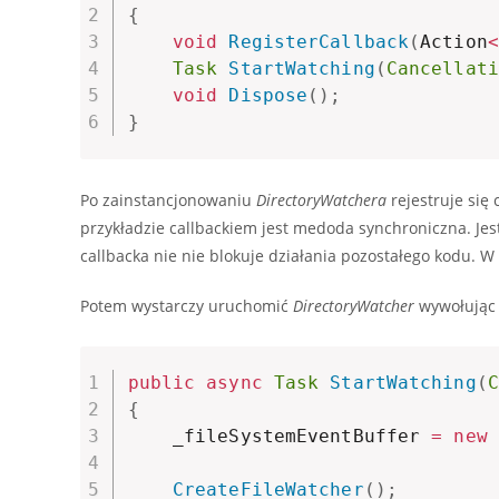
{
void
RegisterCallback
(
Action
<
Task
StartWatching
(
Cancellati
void
Dispose
(
)
;
}
Po zainstancjonowaniu
DirectoryWatchera
rejestruje się
przykładzie callbackiem jest medoda synchroniczna. Je
callbacka nie nie blokuje działania pozostałego kodu. 
Potem wystarczy uruchomić
DirectoryWatcher
wywołują
public
async
Task
StartWatching
(
C
{
    _fileSystemEventBuffer 
=
new
CreateFileWatcher
(
)
;