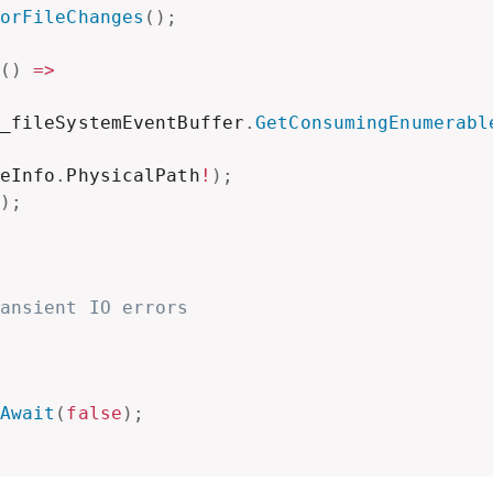
orFileChanges
(
)
;
(
)
=>
_fileSystemEventBuffer
.
GetConsumingEnumerabl
eInfo
.
PhysicalPath
!
)
;
)
;
ansient IO errors
Await
(
false
)
;